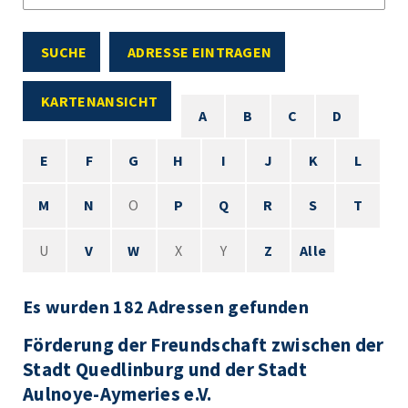
SUCHE
ADRESSE EINTRAGEN
KARTENANSICHT
A
B
C
D
E
F
G
H
I
J
K
L
M
N
O
P
Q
R
S
T
U
V
W
X
Y
Z
Alle
Es wurden 182 Adressen gefunden
Förderung der Freundschaft zwischen der
Stadt Quedlinburg und der Stadt
Aulnoye-Aymeries e.V.