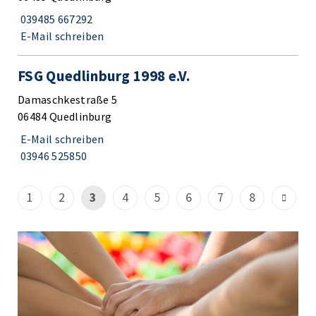
039485 667292
E-Mail schreiben
FSG Quedlinburg 1998 e.V.
Damaschkestraße 5
06484 Quedlinburg
E-Mail schreiben
03946 525850
1
2
3
4
5
6
7
8