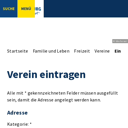
SUCHE
MENÜ
© bbsferrari
Startseite
Familie und Leben
Freizeit
Vereine
Einga
Verein eintragen
Alle mit * gekennzeichneten Felder müssen ausgefüllt
sein, damit die Adresse angelegt werden kann.
Adresse
Kategorie: *