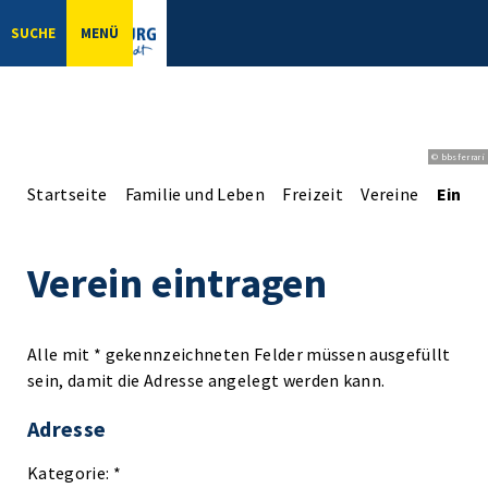
SUCHE
MENÜ
© bbsferrari
Startseite
Familie und Leben
Freizeit
Vereine
Einga
Verein eintragen
Alle mit * gekennzeichneten Felder müssen ausgefüllt
sein, damit die Adresse angelegt werden kann.
Adresse
Kategorie: *