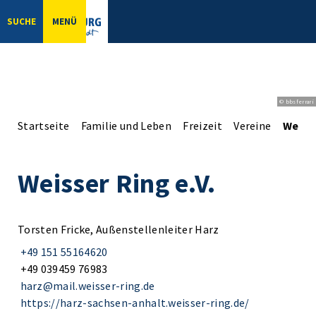
SUCHE
MENÜ
© bbsferrari
Startseite
Familie und Leben
Freizeit
Vereine
Weisse
Weisser Ring e.V.
Torsten Fricke, Außenstellenleiter Harz
+49 151 55164620
+49 039459 76983
harz@mail.weisser-ring.de
https://harz-sachsen-anhalt.weisser-ring.de/