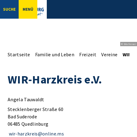
SUCHE
MENÜ
© bbsferrari
Startseite
Familie und Leben
Freizeit
Vereine
WIR-Ha
WIR-Harzkreis e.V.
Angela Tauwaldt
Stecklenberger Straße 60
Bad Suderode
06485 Quedlinburg
wir-harzkreis@online.ms