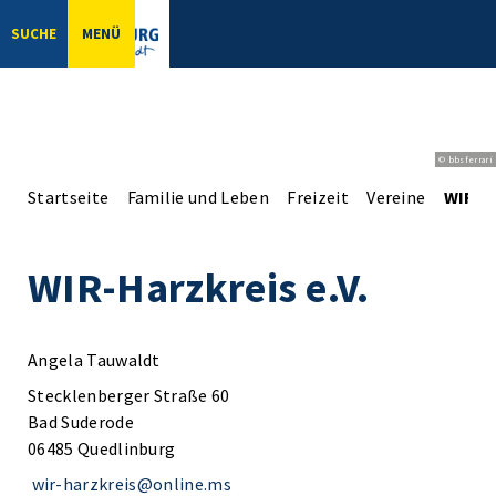
SUCHE
MENÜ
© bbsferrari
Startseite
Familie und Leben
Freizeit
Vereine
WIR-Ha
WIR-Harzkreis e.V.
Angela Tauwaldt
Stecklenberger Straße 60
Bad Suderode
06485 Quedlinburg
wir-harzkreis@online.ms