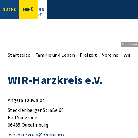
SUCHE
MENÜ
© bbsferrari
Startseite
Familie und Leben
Freizeit
Vereine
WIR-Ha
WIR-Harzkreis e.V.
Angela Tauwaldt
Stecklenberger Straße 60
Bad Suderode
06485 Quedlinburg
wir-harzkreis@online.ms