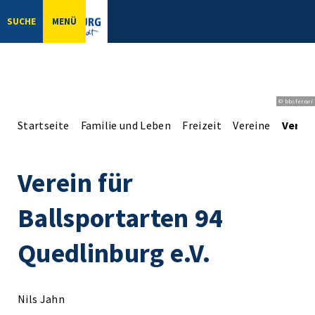
SUCHE
MENÜ
© bbsferrari
Startseite
Familie und Leben
Freizeit
Vereine
Verein
Verein für
Ballsportarten 94
Quedlinburg e.V.
Nils Jahn