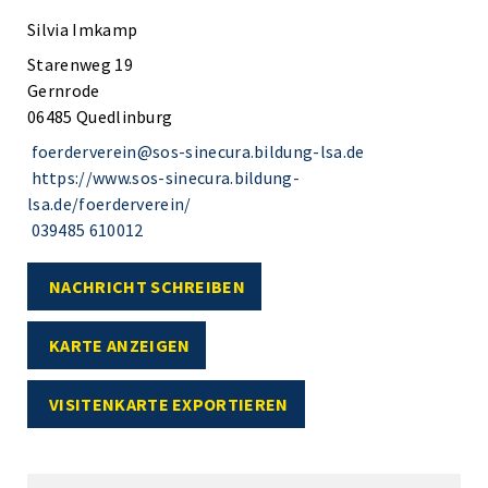
Silvia Imkamp
Starenweg 19
Gernrode
06485 Quedlinburg
foerderverein@sos-sinecura.bildung-lsa.de
https://www.sos-sinecura.bildung-
lsa.de/foerderverein/
039485 610012
NACHRICHT SCHREIBEN
KARTE ANZEIGEN
VISITENKARTE EXPORTIEREN