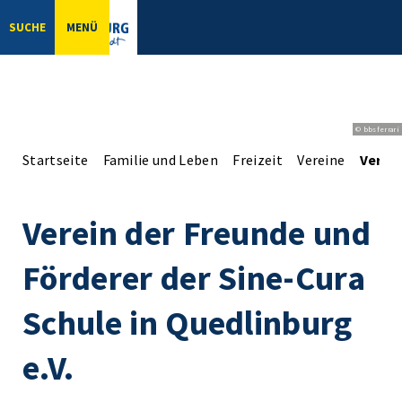
SUCHE
MENÜ
© bbsferrari
Startseite
Familie und Leben
Freizeit
Vereine
Verein
Verein der Freunde und
Förderer der Sine-Cura
Schule in Quedlinburg
e.V.