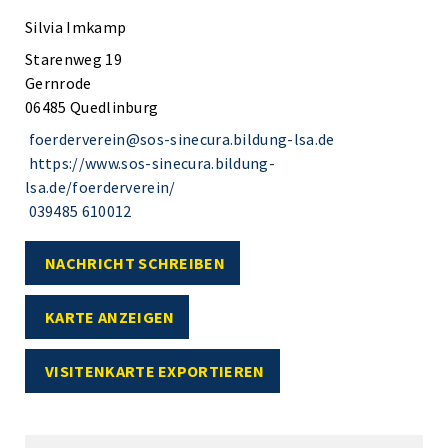
Silvia Imkamp
Starenweg 19
Gernrode
06485 Quedlinburg
foerderverein@sos-sinecura.bildung-lsa.de
https://www.sos-sinecura.bildung-
lsa.de/foerderverein/
039485 610012
NACHRICHT SCHREIBEN
KARTE ANZEIGEN
VISITENKARTE EXPORTIEREN