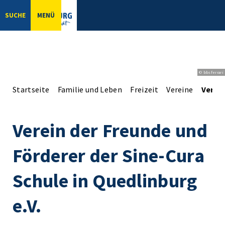
SUCHE
MENÜ
© bbsferrari
Startseite
Familie und Leben
Freizeit
Vereine
Verein
Verein der Freunde und
Förderer der Sine-Cura
Schule in Quedlinburg
e.V.