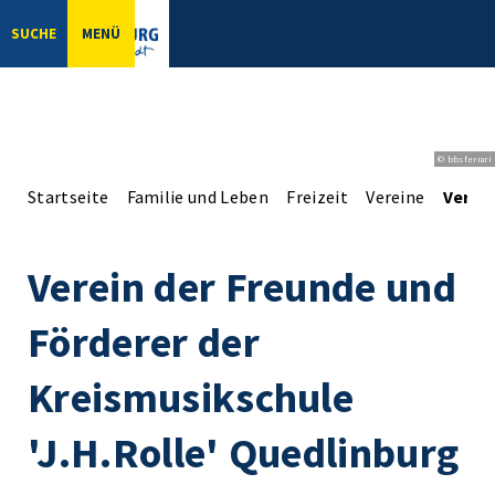
SUCHE
MENÜ
© bbsferrari
Startseite
Familie und Leben
Freizeit
Vereine
Verein
Verein der Freunde und
Förderer der
Kreismusikschule
'J.H.Rolle' Quedlinburg