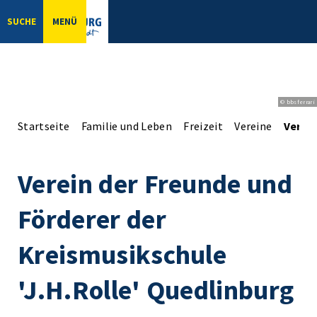
SUCHE
MENÜ
© bbsferrari
Startseite
Familie und Leben
Freizeit
Vereine
Verein
Verein der Freunde und
Förderer der
Kreismusikschule
'J.H.Rolle' Quedlinburg