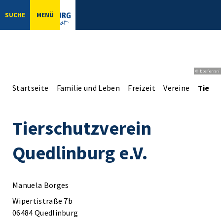
SUCHE
MENÜ
© bbsferrari
Startseite
Familie und Leben
Freizeit
Vereine
Tiersc
Tierschutzverein
Quedlinburg e.V.
Manuela Borges
Wipertistraße 7b
06484 Quedlinburg