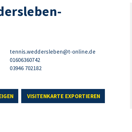
dersleben-
tennis.weddersleben@t-online.de
01606360742
03946 702182
EIGEN
VISITENKARTE EXPORTIEREN