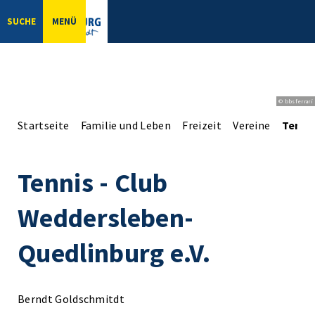
SUCHE
MENÜ
© bbsferrari
Startseite
Familie und Leben
Freizeit
Vereine
Tennis
Tennis - Club
Weddersleben-
Quedlinburg e.V.
Berndt Goldschmitdt