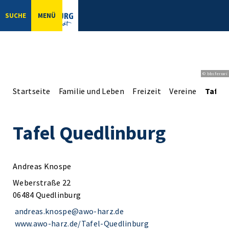
SUCHE
MENÜ
© bbsferrari
Startseite
Familie und Leben
Freizeit
Vereine
Tafel
Tafel Quedlinburg
Andreas Knospe
Weberstraße 22
06484 Quedlinburg
andreas.knospe@awo-harz.de
www.awo-harz.de/Tafel-Quedlinburg