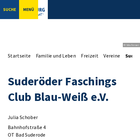
SUCHE
MENÜ
© bbsferrari
Startseite
Familie und Leben
Freizeit
Vereine
Suderö
Suderöder Faschings
Club Blau-Weiß e.V.
Julia Schober
Bahnhofstraße 4
OT Bad Suderode