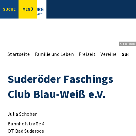
SUCHE
MENÜ
© bbsferrari
Startseite
Familie und Leben
Freizeit
Vereine
Suderö
Suderöder Faschings
Club Blau-Weiß e.V.
Julia Schober
Bahnhofstraße 4
OT Bad Suderode