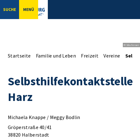
SUCHE
MENÜ
© bbsferrari
Startseite
Familie und Leben
Freizeit
Vereine
Selbs
Selbsthilfekontaktstelle
Harz
Michaela Knappe / Meggy Bodlin
Gröperstraße 40/41
38820 Halberstadt