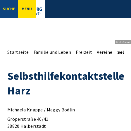
SUCHE
MENÜ
© bbsferrari
Startseite
Familie und Leben
Freizeit
Vereine
Selbs
Selbsthilfekontaktstelle
Harz
Michaela Knappe / Meggy Bodlin
Gröperstraße 40/41
38820 Halberstadt