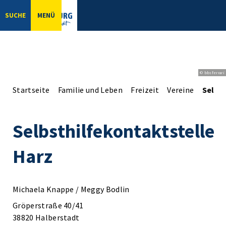
SUCHE
MENÜ
© bbsferrari
Startseite
Familie und Leben
Freizeit
Vereine
Selbs
Selbsthilfekontaktstelle
Harz
Michaela Knappe / Meggy Bodlin
Gröperstraße 40/41
38820 Halberstadt