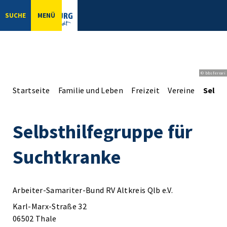
SUCHE
MENÜ
© bbsferrari
Startseite
Familie und Leben
Freizeit
Vereine
Selbs
Selbsthilfegruppe für
Suchtkranke
Arbeiter-Samariter-Bund RV Altkreis Qlb e.V.
Karl-Marx-Straße 32
06502 Thale