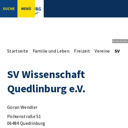
SUCHE
MENÜ
© bbsferrari
Startseite
Familie und Leben
Freizeit
Vereine
SV Wis
SV Wissenschaft
Quedlinburg e.V.
Göran Wendler
Pölkenstraße 51
06484 Quedlinburg