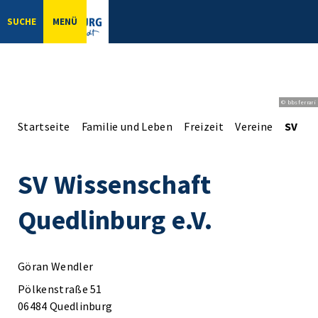
SUCHE
MENÜ
© bbsferrari
Startseite
Familie und Leben
Freizeit
Vereine
SV Wis
SV Wissenschaft
Quedlinburg e.V.
Göran Wendler
Pölkenstraße 51
06484 Quedlinburg