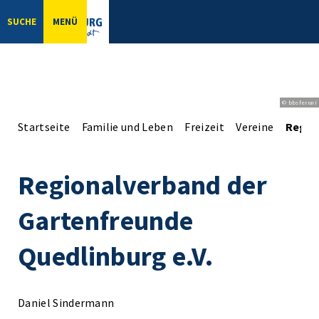
SUCHE
MENÜ
© bbsferrari
Startseite
Familie und Leben
Freizeit
Vereine
Regio
Regionalverband der
Gartenfreunde
Quedlinburg e.V.
Daniel Sindermann