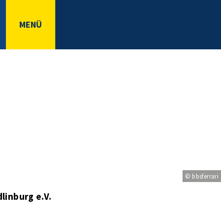
MENÜ
© bbsferrari
inburg e.V.