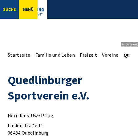
SUCHE
MENÜ
© bbsferrari
Startseite
Familie und Leben
Freizeit
Vereine
Quedli
Quedlinburger
Sportverein e.V.
Herr Jens-Uwe Pflug
Lindenstraße 11
06484 Quedlinburg