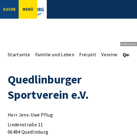
SUCHE
MENÜ
© bbsferrari
Startseite
Familie und Leben
Freizeit
Vereine
Quedli
Quedlinburger
Sportverein e.V.
Herr Jens-Uwe Pflug
Lindenstraße 11
06484 Quedlinburg