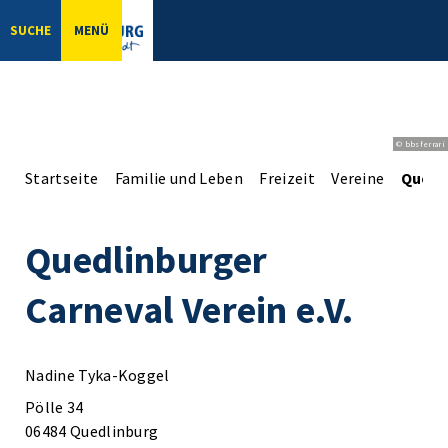
SUCHE
MENÜ
© bbsferrari
Startseite
Familie und Leben
Freizeit
Vereine
Quedli
Quedlinburger
Carneval Verein e.V.
Nadine Tyka-Koggel
Pölle 34
06484 Quedlinburg