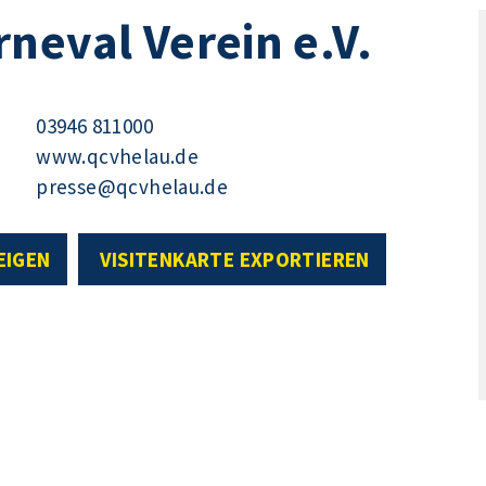
neval Verein e.V.
03946 811000
www.qcvhelau.de
presse@qcvhelau.de
EIGEN
VISITENKARTE EXPORTIEREN