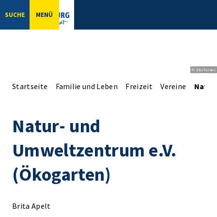
SUCHE
MENÜ
© bbsferrari
Startseite
Familie und Leben
Freizeit
Vereine
Natur
Natur- und
Umweltzentrum e.V.
(Ökogarten)
Brita Apelt