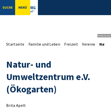
SUCHE
MENÜ
© bbsferrari
Startseite
Familie und Leben
Freizeit
Vereine
Natur
Natur- und
Umweltzentrum e.V.
(Ökogarten)
Brita Apelt