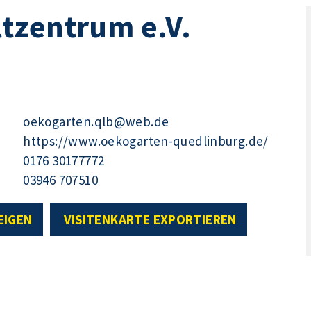
tzentrum e.V.
oekogarten.qlb@web.de
https://www.oekogarten-quedlinburg.de/
0176 30177772
03946 707510
EIGEN
VISITENKARTE EXPORTIEREN