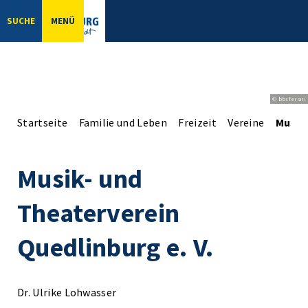
SUCHE
MENÜ
© bbsferrari
Startseite
Familie und Leben
Freizeit
Vereine
Musik-
Musik- und
Theaterverein
Quedlinburg e. V.
Dr. Ulrike Lohwasser