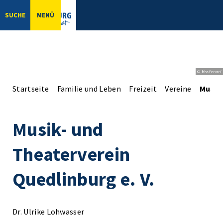
SUCHE
MENÜ
© bbsferrari
Startseite
Familie und Leben
Freizeit
Vereine
Musik-
Musik- und
Theaterverein
Quedlinburg e. V.
Dr. Ulrike Lohwasser