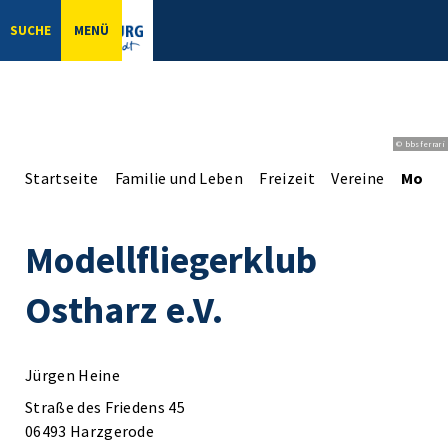
SUCHE
MENÜ
© bbsferrari
Startseite
Familie und Leben
Freizeit
Vereine
Modell
Modellfliegerklub
Ostharz e.V.
Jürgen Heine
Straße des Friedens 45
06493 Harzgerode