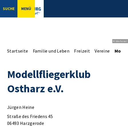
SUCHE
MENÜ
© bbsferrari
Startseite
Familie und Leben
Freizeit
Vereine
Modell
Modellfliegerklub
Ostharz e.V.
Jürgen Heine
Straße des Friedens 45
06493 Harzgerode