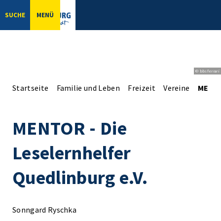
SUCHE
MENÜ
© bbsferrari
Startseite
Familie und Leben
Freizeit
Vereine
MENTOR
MENTOR - Die
Leselernhelfer
Quedlinburg e.V.
Sonngard Ryschka