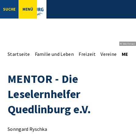
SUCHE
MENÜ
© bbsferrari
Startseite
Familie und Leben
Freizeit
Vereine
MENTOR
MENTOR - Die
Leselernhelfer
Quedlinburg e.V.
Sonngard Ryschka