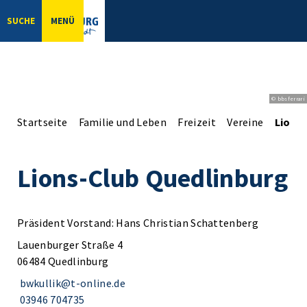
SUCHE
MENÜ
© bbsferrari
Startseite
Familie und Leben
Freizeit
Vereine
Lions
Lions-Club Quedlinburg
Präsident Vorstand: Hans Christian Schattenberg
Lauenburger Straße 4
06484 Quedlinburg
bwkullik@t-online.de
03946 704735