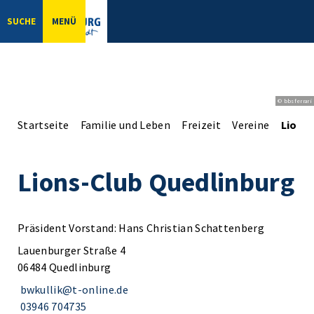
SUCHE
MENÜ
© bbsferrari
Startseite
Familie und Leben
Freizeit
Vereine
Lions
Lions-Club Quedlinburg
Präsident Vorstand: Hans Christian Schattenberg
Lauenburger Straße 4
06484 Quedlinburg
bwkullik@t-online.de
03946 704735