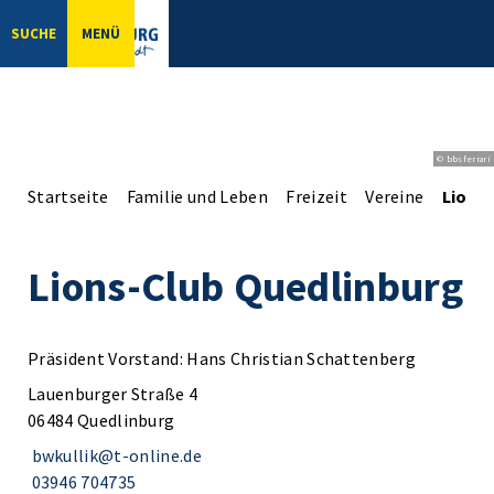
SUCHE
MENÜ
© bbsferrari
Startseite
Familie und Leben
Freizeit
Vereine
Lions
Lions-Club Quedlinburg
Präsident Vorstand: Hans Christian Schattenberg
Lauenburger Straße 4
06484 Quedlinburg
bwkullik@t-online.de
03946 704735