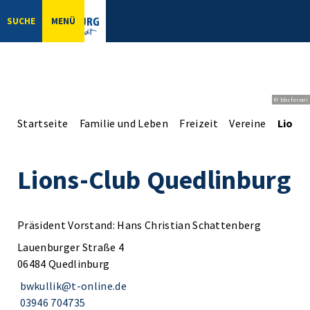
SUCHE
MENÜ
© bbsferrari
Startseite
Familie und Leben
Freizeit
Vereine
Lions
Lions-Club Quedlinburg
Präsident Vorstand: Hans Christian Schattenberg
Lauenburger Straße 4
06484 Quedlinburg
bwkullik@t-online.de
03946 704735