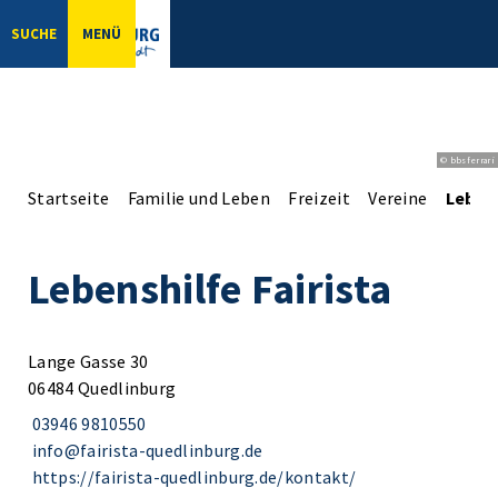
SUCHE
MENÜ
© bbsferrari
Startseite
Familie und Leben
Freizeit
Vereine
Lebens
Lebenshilfe Fairista
Lange Gasse 30
06484 Quedlinburg
03946 9810550
info@fairista-quedlinburg.de
https://fairista-quedlinburg.de/kontakt/