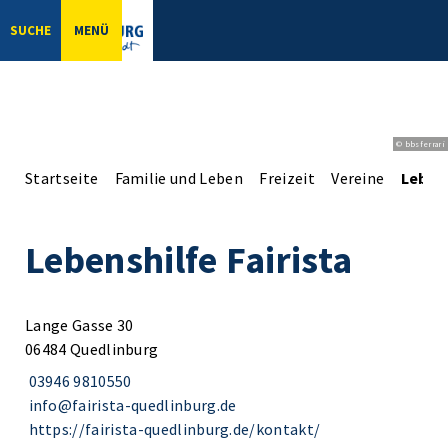
SUCHE
MENÜ
© bbsferrari
Startseite
Familie und Leben
Freizeit
Vereine
Lebens
Lebenshilfe Fairista
Lange Gasse 30
06484 Quedlinburg
03946 9810550
info@fairista-quedlinburg.de
https://fairista-quedlinburg.de/kontakt/