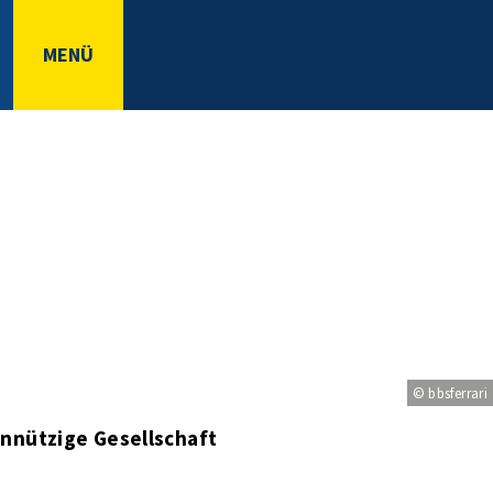
MENÜ
© bbsferrari
nnützige Gesellschaft