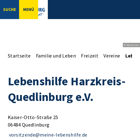
SUCHE
MENÜ
© bbsferrari
Startseite
Familie und Leben
Freizeit
Vereine
Lebens
Lebenshilfe Harzkreis-
Quedlinburg e.V.
Kaiser-Otto-Straße 25
06484 Quedlinburg
vorsitzende@meine-lebenshilfe.de