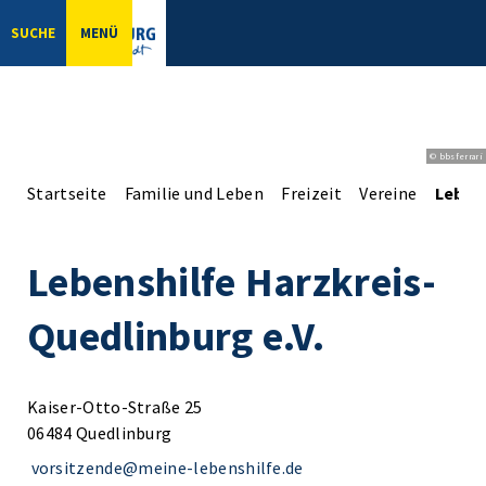
SUCHE
MENÜ
© bbsferrari
Startseite
Familie und Leben
Freizeit
Vereine
Lebens
Lebenshilfe Harzkreis-
Quedlinburg e.V.
Kaiser-Otto-Straße 25
06484 Quedlinburg
vorsitzende@meine-lebenshilfe.de