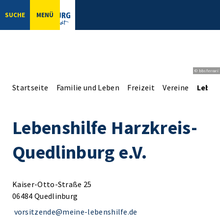
SUCHE
MENÜ
© bbsferrari
Startseite
Familie und Leben
Freizeit
Vereine
Lebens
Lebenshilfe Harzkreis-
Quedlinburg e.V.
Kaiser-Otto-Straße 25
06484 Quedlinburg
vorsitzende@meine-lebenshilfe.de