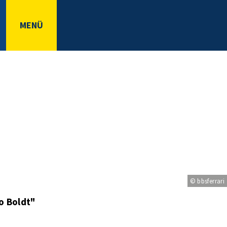
MENÜ
© bbsferrari
o Boldt"